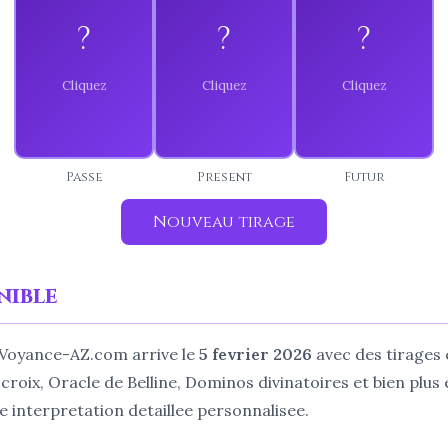
Intuition,
Enseignement,
Bouleversement,
sagesse
tradition,
?
?
?
revelation,
interieure,
conseil. Un
liberation. Un
patience.
guide ou un
evenement
Ecoutez votre
mentor pourrait
inattendu
voix interieure et
vous apporter
provoque un
prenez le temps
des reponses
changement
de la reflexion.
precieuses.
profond.
Passe
Present
Futur
Nouveau tirage
nible
 Voyance-AZ.com arrive le
5 fevrier 2026
avec des tirages 
 croix, Oracle de Belline, Dominos divinatoires et bien plu
interpretation detaillee personnalisee.