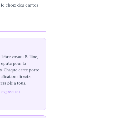
le choix des cartes.
elebre voyant Belline,
 repute pour la
ns. Chaque carte porte
ification directe,
essible a tous.
 et precises