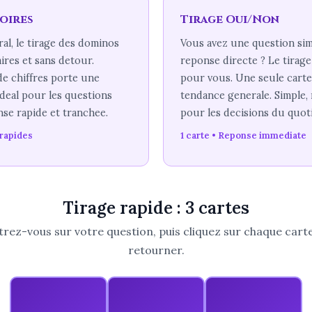
oires
Tirage Oui/Non
ral, le tirage des dominos
Vous avez une question sim
ires et sans detour.
reponse directe ? Le tirag
e chiffres porte une
pour vous. Une seule carte
Ideal pour les questions
tendance generale. Simple, 
se rapide et tranchee.
pour les decisions du quoti
rapides
1 carte • Reponse immediate
Tirage rapide : 3 cartes
rez-vous sur votre question, puis cliquez sur chaque carte
retourner.
La Maison
La Papesse
Le Pape
Dieu