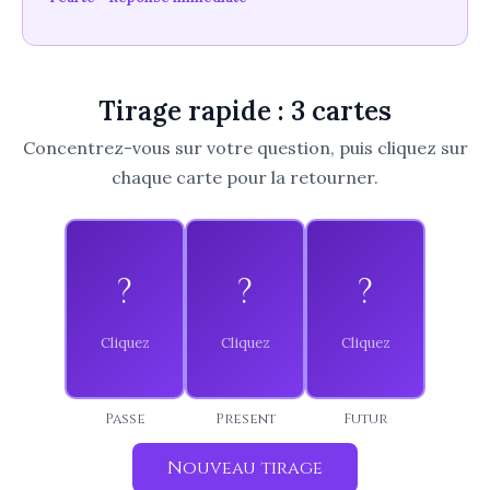
Tirage rapide : 3 cartes
Concentrez-vous sur votre question, puis cliquez sur
chaque carte pour la retourner.
Le
Le
L'Imperatrice
Jugement
Diable
Creativite,
Renaissance,
?
?
Passions,
?
abondance,
appel, bilan.
attachements,
fertilite. Une
Un moment
tentations.
periode de
decisif
Attention aux
croissance et
approche,
exces et aux
d'epanouissement
soyez pret a
liens qui vous
s'annonce.
repondre a
enferment.
l'appel.
Passe
Present
Futur
Nouveau tirage